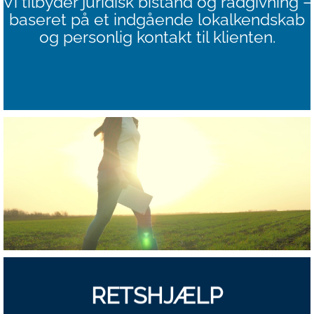
Vi tilbyder juridisk bistand og rådgivning –
baseret på et indgående lokalkendskab
og personlig kontakt til klienten.
RETSHJÆLP